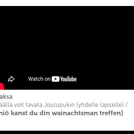
aksa
äällä voit tavata Joulupukin (yhdelle lapselle) /
hiö kanst du din wainachtsman treffen]