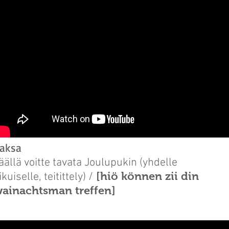
aksa
äällä voitte tavata Joulupukin (yhdelle
[hiö können zii din
ikuiselle, teitittely) /
ainachtsman treffen]