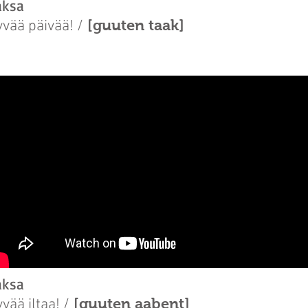
aksa
[guuten taak]
vää päivää! /
aksa
[guuten aabent]
vää iltaa! /