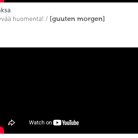
aksa
[guuten morgen]
yvää huomenta! /