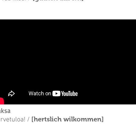
aksa
[hertslich wilkommen]
rvetuloa! /