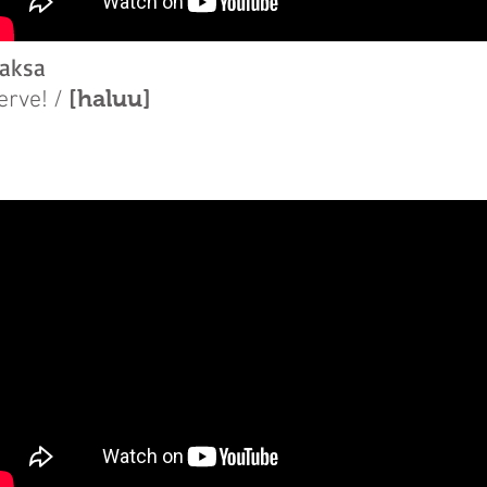
aksa
[haluu]
erve! /