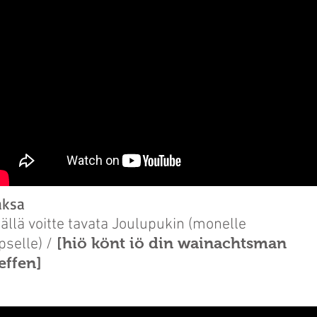
aksa
ällä voitte tavata Joulupukin (monelle
[hiö könt iö din wainachtsman
pselle) /
effen]