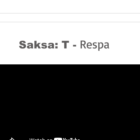
Oppikammari
Hollanti/tulossa
Mandariini
Kanton
Ranska
Sa
Respa
Saksa: T -